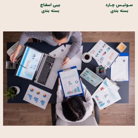
سـوئیـس چـارد
بیبی اسفناج
بسته بندی
بسته بندی