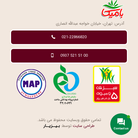
آدرس: تهران، خیابان خواجه عبدالله انصاری
021-22866820
0937 521 51 00
تمامی حقوق وبسایت محفوظ می باشد.
طراحی سایت
توسط:
بـیــزیــار
Contact us