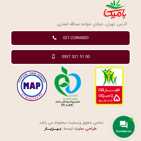
آدرس: تهران، خیابان خواجه عبدالله انصاری
021-22866820
0937 521 51 00
تمامی حقوق وبسایت محفوظ می باشد.
طراحی سایت
توسط:
بـیــزیــار
Contact us